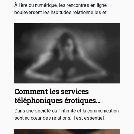
interactions locales ?
À l’ère du numérique, les rencontres en ligne
bouleversent les habitudes relationnelles et...
Comment les services
téléphoniques érotiques
peuvent-ils enrichir votre vie
Dans une société où l’intimité et la communication
intime ?
sont au cœur des relations, il est essentiel...