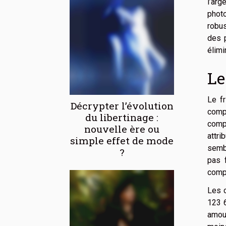
l’arg
photo
robus
des p
élimi
Le
Le fr
Décrypter l’évolution
compa
du libertinage :
comp
nouvelle ère ou
attri
simple effet de mode
sembl
?
pas 
compr
Les c
123 6
amour