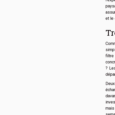
paysa
assum
et le
Tr
Comme
simpl
filtr
concr
? Le
départ
Deuxi
écha
davan
inves
mais 
sema