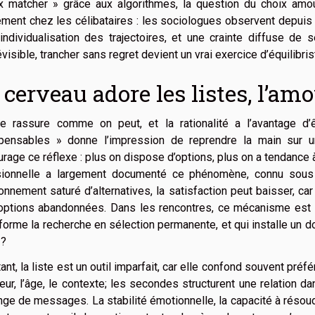
x matcher » grâce aux algorithmes, la question du choix amou
ement chez les célibataires : les sociologues observent depui
’individualisation des trajectoires, et une crainte diffuse de 
visible, trancher sans regret devient un vrai exercice d’équilibris
 cerveau adore les listes, l’a
e rassure comme on peut, et la rationalité a l’avantage d’ê
spensables » donne l’impression de reprendre la main sur un
rage ce réflexe : plus on dispose d’options, plus on a tendance à
sionnelle a largement documenté ce phénomène, connu sous
onnement saturé d’alternatives, la satisfaction peut baisser, ca
ptions abandonnées. Dans les rencontres, ce mécanisme est amp
forme la recherche en sélection permanente, et qui installe un d
 ?
ant, la liste est un outil imparfait, car elle confond souvent pr
eur, l’âge, le contexte; les secondes structurent une relation da
ge de messages. La stabilité émotionnelle, la capacité à résoudre