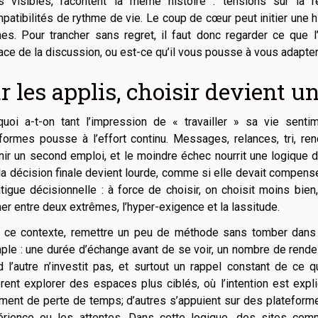
s visibles, racontent la même histoire : tensions sur la ré
patibilités de rythme de vie. Le coup de cœur peut initier une his
nes. Pour trancher sans regret, il faut donc regarder ce que l
ace de la discussion, ou est-ce qu’il vous pousse à vous adapte
r les applis, choisir devient un
quoi a-t-on tant l’impression de « travailler » sa vie sent
formes pousse à l’effort continu. Messages, relances, tri, re
ir un second emploi, et le moindre échec nourrit une logique de
la décision finale devient lourde, comme si elle devait compens
tigue décisionnelle : à force de choisir, on choisit moins bien,
ner entre deux extrêmes, l’hyper-exigence et la lassitude.
ce contexte, remettre un peu de méthode sans tomber dans la 
le : une durée d’échange avant de se voir, un nombre de rende
 l’autre n’investit pas, et surtout un rappel constant de ce 
rent explorer des espaces plus ciblés, où l’intention est expli
ment de perte de temps; d’autres s’appuient sur des plateformes
périence ou les attentes. Dans cette logique, des sites c