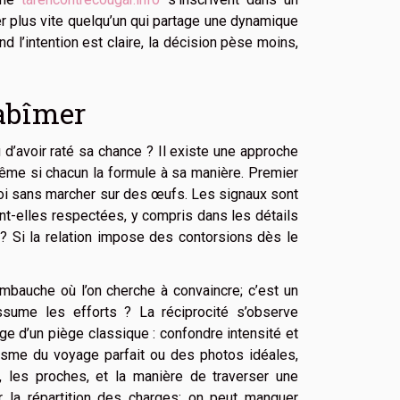
er plus vite quelqu’un qui partage une dynamique
d l’intention est claire, la décision pèse moins,
’abîmer
u d’avoir raté sa chance ? Il existe une approche
même si chacun la formule à sa manière. Premier
re soi sans marcher sur des œufs. Les signaux sont
sont-elles respectées, y compris dans les détails
 Si la relation impose des contorsions dès le
’embauche où l’on cherche à convaincre; c’est un
assume les efforts ? La réciprocité s’observe
ge d’un piège classique : confondre intensité et
ntasme du voyage parfait ou des photos idéales,
ps, les proches, et la manière de traverser une
 la répartition des charges; on peut manquer