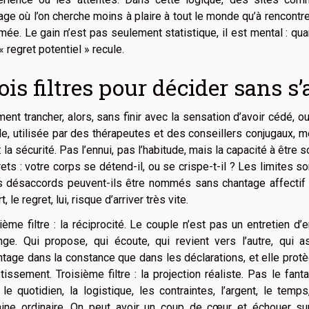
ge où l’on cherche moins à plaire à tout le monde qu’à rencontr
ée. Le gain n’est pas seulement statistique, il est mental : quan
 « regret potentiel » recule.
ois filtres pour décider sans s
nt trancher, alors, sans finir avec la sensation d’avoir cédé, o
e, utilisée par des thérapeutes et des conseillers conjugaux, 
e : la sécurité. Pas l’ennui, pas l’habitude, mais la capacité à êt
ets : votre corps se détend-il, ou se crispe-t-il ? Les limites 
s désaccords peuvent-ils être nommés sans chantage affectif ?
, le regret, lui, risque d’arriver très vite.
ème filtre : la réciprocité. Le couple n’est pas un entretien d
nge. Qui propose, qui écoute, qui revient vers l’autre, qui 
tage dans la constance que dans les déclarations, et elle protè
tissement. Troisième filtre : la projection réaliste. Pas le fa
le quotidien, la logistique, les contraintes, l’argent, le tem
ine ordinaire. On peut avoir un coup de cœur et échouer sur