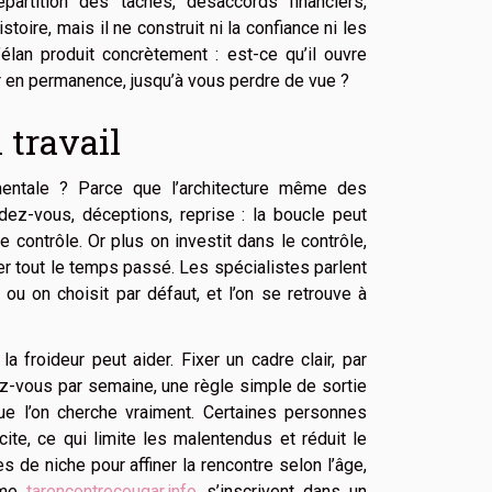
partition des tâches, désaccords financiers,
toire, mais il ne construit ni la confiance ni les
’élan produit concrètement : est-ce qu’il ouvre
r en permanence, jusqu’à vous perdre de vue ?
 travail
imentale ? Parce que l’architecture même des
ndez-vous, déceptions, reprise : la boucle peut
 contrôle. Or plus on investit dans le contrôle,
er tout le temps passé. Les spécialistes parlent
 ou on choisit par défaut, et l’on se retrouve à
froideur peut aider. Fixer un cadre clair, par
z-vous par semaine, une règle simple de sortie
que l’on cherche vraiment. Certaines personnes
cite, ce qui limite les malentendus et réduit le
 de niche pour affiner la rencontre selon l’âge,
omme
tarencontrecougar.info
s’inscrivent dans un