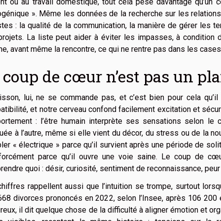
ent ou au travail domestique, tout cela pèse davantage qu’un 
génique ». Même les données de la recherche sur les relations
tes : la qualité de la communication, la manière de gérer les te
rojets. La liste peut aider à éviter les impasses, à condition 
ne, avant même la rencontre, ce qui ne rentre pas dans les cases
 coup de cœur n’est pas un pl
isson, lui, ne se commande pas, et c’est bien pour cela qu’il
tibilité, et notre cerveau confond facilement excitation et sécu
ortement : l’être humain interprète ses sensations selon le c
buée à l’autre, même si elle vient du décor, du stress ou de la n
er « électrique » parce qu’il survient après une période de solit
forcément parce qu’il ouvre une voie saine. Le coup de cœur
endre quoi : désir, curiosité, sentiment de reconnaissance, peur 
hiffres rappellent aussi que l’intuition se trompe, surtout lors
68 divorces prononcés en 2022, selon l’Insee, après 106 200 e
eux, il dit quelque chose de la difficulté à aligner émotion et org