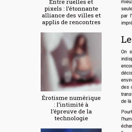
Entre ruelles et
mieu
pixels : l’étonnante
seul
alliance des villes et
par l
applis de rencontres
impré
Le
On s
indi
encou
déci
envir
des o
trans
Érotisme numérique
de là
: l’intimité à
l’épreuve de la
Pourt
technologie
l’hum
échan