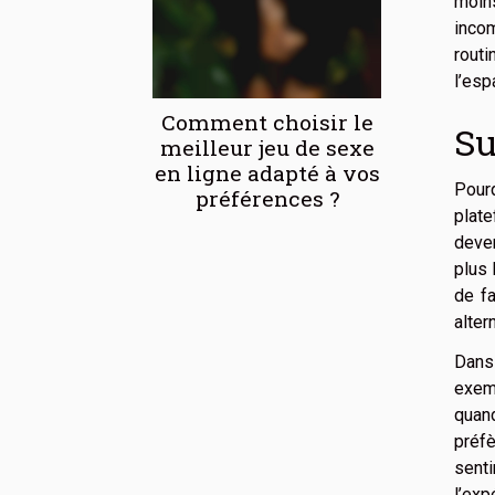
moin
incom
routi
l’esp
Comment choisir le
Su
meilleur jeu de sexe
en ligne adapté à vos
Pour
préférences ?
plate
deven
plus 
de fa
alter
Dans 
exemp
quand
préfè
senti
l’ex