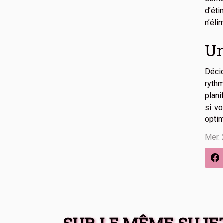
d’éti
n’éli
Un
Décid
rythm
plani
si v
optim
Mer.
SUR LE MÊME SUJE