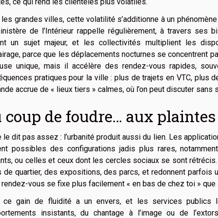
es, ce qui rend les clientèles plus volatiles.
les grandes villes, cette volatilité s’additionne à un phénomène
nistère de l’Intérieur rappelle régulièrement, à travers ses 
nt un sujet majeur, et les collectivités multiplient les dis
airage, parce que les déplacements nocturnes se concentrent pa
ause unique, mais il accélère des rendez-vous rapides, souv
quences pratiques pour la ville : plus de trajets en VTC, plus 
de accrue de « lieux tiers » calmes, où l’on peut discuter sans 
 coup de foudre… aux plaintes
 le dit pas assez : l’urbanité produit aussi du lien. Les applicati
ent possibles des configurations jadis plus rares, notamme
ants, ou celles et ceux dont les cercles sociaux se sont rétréci
 de quartier, des expositions, des parcs, et redonnent parfoi
 rendez-vous se fixe plus facilement « en bas de chez toi » que
 ce gain de fluidité a un envers, et les services publics 
ortements insistants, du chantage à l’image ou de l’extorsi