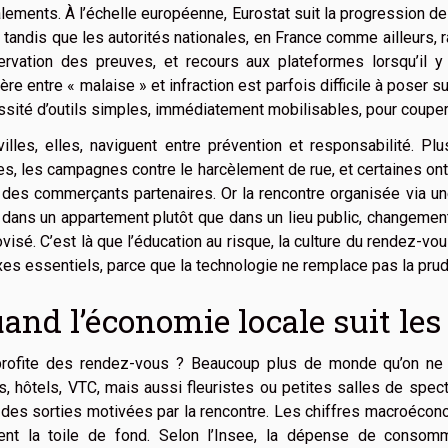
lements. À l’échelle européenne, Eurostat suit la progression d
 tandis que les autorités nationales, en France comme ailleurs, r
ervation des preuves, et recours aux plateformes lorsqu’il y
ière entre « malaise » et infraction est parfois difficile à poser 
sité d’outils simples, immédiatement mobilisables, pour couper 
illes, elles, naviguent entre prévention et responsabilité. P
s, les campagnes contre le harcèlement de rue, et certaines ont
des commerçants partenaires. Or la rencontre organisée via une
dans un appartement plutôt que dans un lieu public, changement 
visé. C’est là que l’éducation au risque, la culture du rendez-vou
xes essentiels, parce que la technologie ne remplace pas la pru
and l’économie locale suit le
profite des rendez-vous ? Beaucoup plus de monde qu’on ne l’
, hôtels, VTC, mais aussi fleuristes ou petites salles de spect
 des sorties motivées par la rencontre. Les chiffres macroécon
ent la toile de fond. Selon l’Insee, la dépense de conso