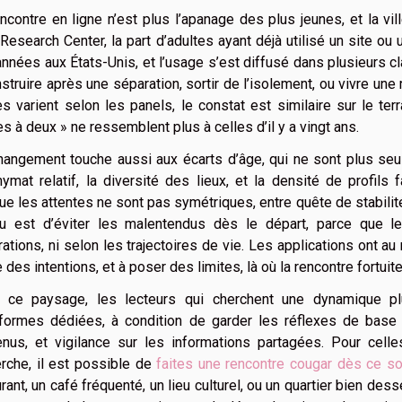
ncontre en ligne n’est plus l’apanage des plus jeunes, et la vi
esearch Center, la part d’adultes ayant déjà utilisé un site ou 
nnées aux États-Unis, et l’usage s’est diffusé dans plusieurs c
struire après une séparation, sortir de l’isolement, ou vivre une 
s varient selon les panels, le constat est similaire sur le ter
es à deux » ne ressemblent plus à celles d’il y a vingt ans.
angement touche aussi aux écarts d’âge, qui ne sont plus seu
nymat relatif, la diversité des lieux, et la densité de profil
ue les attentes ne sont pas symétriques, entre quête de stabilité,
jeu est d’éviter les malentendus dès le départ, parce qu
ations, ni selon les trajectoires de vie. Les applications ont au 
e des intentions, et à poser des limites, là où la rencontre fortuite
 ce paysage, les lecteurs qui cherchent une dynamique pl
eformes dédiées, à condition de garder les réflexes de base 
enus, et vigilance sur les informations partagées. Pour cell
rche, il est possible de
faites une rencontre cougar dès ce so
rant, un café fréquenté, un lieu culturel, ou un quartier bien des