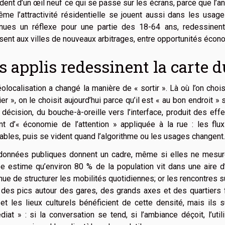
dent d’un œil neuf ce qui se passe sur les écrans, parce que l’an
me l’attractivité résidentielle se jouent aussi dans les usag
nues un réflexe pour une partie des 18-64 ans, redessinent 
ent aux villes de nouveaux arbitrages, entre opportunités écono
s applis redessinent la carte d
olocalisation a changé la manière de « sortir ». Là où l’on choisi
ier », on le choisit aujourd’hui parce qu’il est « au bon endroit »
 décision, du bouche-à-oreille vers l’interface, produit des eff
ent d’« économie de l’attention » appliquée à la rue : les fl
ables, puis se vident quand l’algorithme ou les usages changent.
données publiques donnent un cadre, même si elles ne mesure
ee estime qu’environ 80 % de la population vit dans une aire d’
nue de structurer les mobilités quotidiennes; or les rencontres su
des pics autour des gares, des grands axes et des quartiers 
et les lieux culturels bénéficient de cette densité, mais ils 
iat » : si la conversation se tend, si l’ambiance déçoit, l’uti