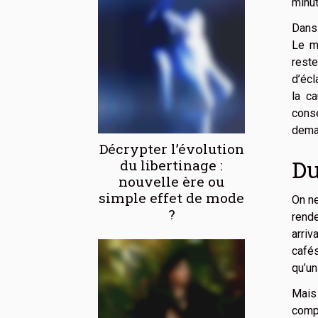
minut
Dans 
Le mi
reste
d’écl
la c
consé
deman
Décrypter l’évolution
Du
du libertinage :
nouvelle ère ou
simple effet de mode
On ne
?
rend
arriv
cafés
qu’un
Mais
comp