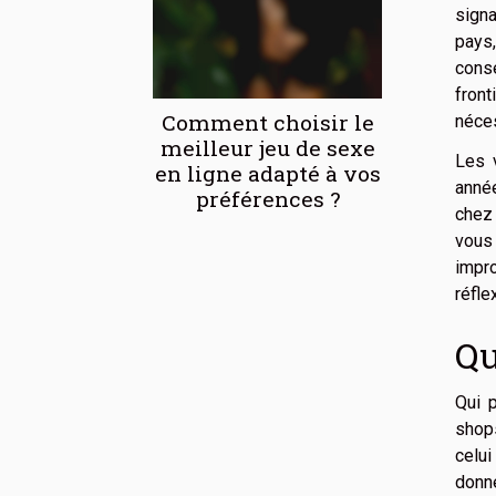
signa
pays,
cons
front
Comment choisir le
néces
meilleur jeu de sexe
Les v
en ligne adapté à vos
année
préférences ?
chez 
vous 
impro
réfle
Qu
Qui 
shops
celui
donn