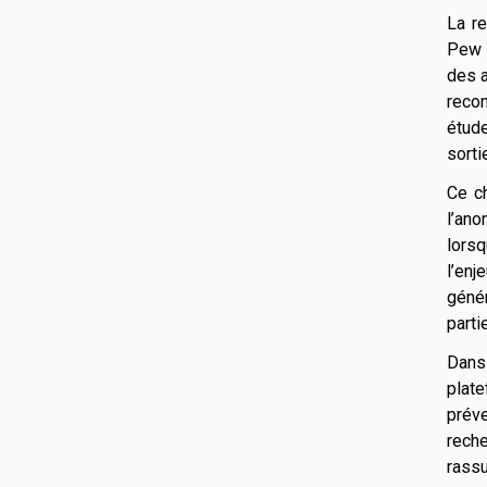
La re
Pew R
des a
recon
étude
sorti
Ce ch
l’ano
lorsq
l’en
génér
parti
Dans
plat
prév
reche
rassu