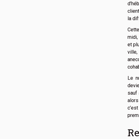
d’hé
clien
la di
Cette
midi,
et pl
ville
anecd
cohab
Le nu
devie
sauf 
alors
c’est
premi
Re