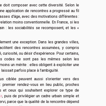
lle doit composer avec cette diversité. Selon le
une application de rencontres a progressé au fil
lasses d’âge, avec des motivations différentes :
relation moins conventionnelle. En France, si les
rain : les sociabilités se recomposent, et les «
lement une exception. Dans les grandes villes,
s facilitent des rencontres assumées, y compris
 curiosité, ou désir d’expérience. Pour certains,
e les codes ne sont pas les mêmes selon les
moins un mérite : elles obligent à expliciter une
 laissait parfois place à l’ambiguïté.
us ciblée peuvent aussi s’orienter vers des
: premier rendez-vous en lieu public, proches
es et ceux qui souhaitent explorer ce type de
ir
, puis de privilégier un cadre urbain simple et
servi, parce que la qualité de la rencontre dépend