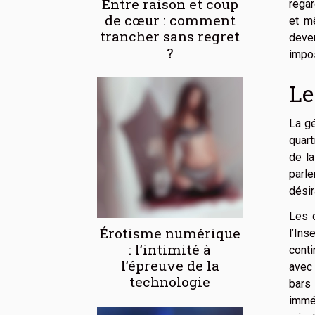
Entre raison et coup
regar
de cœur : comment
et mê
trancher sans regret
deve
?
impos
Le
La gé
quart
de la
parl
désir
Les 
Érotisme numérique
l’Ins
: l’intimité à
conti
l’épreuve de la
avec 
technologie
bars 
imméd