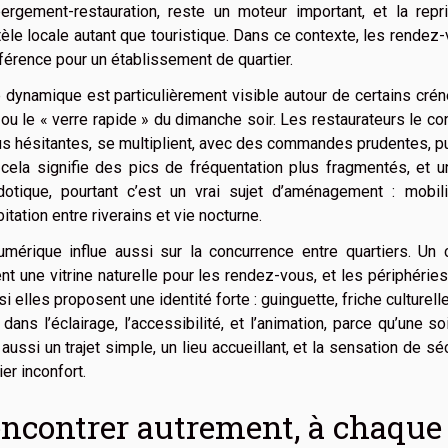
bergement-restauration, reste un moteur important, et la repr
tèle locale autant que touristique. Dans ce contexte, les rende
fférence pour un établissement de quartier.
 dynamique est particulièrement visible autour de certains cré
 ou le « verre rapide » du dimanche soir. Les restaurateurs le co
us hésitantes, se multiplient, avec des commandes prudentes, pu
, cela signifie des pics de fréquentation plus fragmentés, et
otique, pourtant c’est un vrai sujet d’aménagement : mobilit
itation entre riverains et vie nocturne.
mérique influe aussi sur la concurrence entre quartiers. Un 
nt une vitrine naturelle pour les rendez-vous, et les périphérie
si elles proposent une identité forte : guinguette, friche culturel
 dans l’éclairage, l’accessibilité, et l’animation, parce qu’une
 aussi un trajet simple, un lieu accueillant, et la sensation de sé
er inconfort.
ncontrer autrement, à chaque