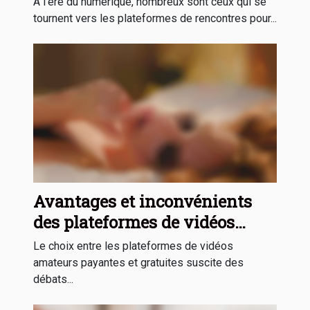
À l’ère du numérique, nombreux sont ceux qui se
tournent vers les plateformes de rencontres pour...
Avantages et inconvénients
des plateformes de vidéos
amateurs payantes contre
Le choix entre les plateformes de vidéos
gratuites
amateurs payantes et gratuites suscite des
débats...