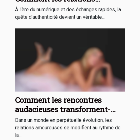
sincères transforment-elles la
À l’ère du numérique et des échanges rapides, la
vie ?
quête d’authenticité devient un véritable...
Comment les rencontres
audacieuses transforment-
elles les relations modernes ?
Dans un monde en perpétuelle évolution, les
relations amoureuses se modifient au rythme de
la...