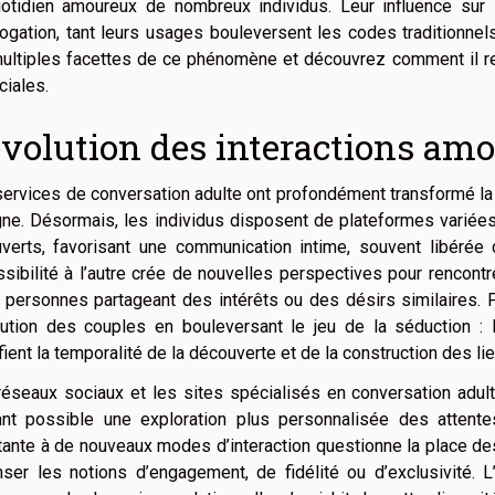
uotidien amoureux de nombreux individus. Leur influence sur 
rogation, tant leurs usages bouleversent les codes traditionnel
ultiples facettes de ce phénomène et découvrez comment il re
ciales.
évolution des interactions am
ervices de conversation adulte ont profondément transformé la
gne. Désormais, les individus disposent de plateformes variées
verts, favorisant une communication intime, souvent libérée d
sibilité à l’autre crée de nouvelles perspectives pour rencontre
 personnes partageant des intérêts ou des désirs similaires. Pa
olution des couples en bouleversant le jeu de la séduction :
ient la temporalité de la découverte et de la construction des lie
réseaux sociaux et les sites spécialisés en conversation adul
ant possible une exploration plus personnalisée des attente
ante à de nouveaux modes d’interaction questionne la place des
nser les notions d’engagement, de fidélité ou d’exclusivité. 