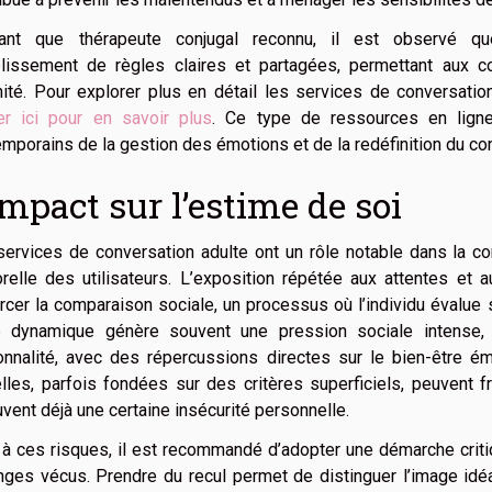
ant que thérapeute conjugal reconnu, il est observé qu
ablissement de règles claires et partagées, permettant aux 
ité. Pour explorer plus en détail les services de conversation
uer ici pour en savoir plus
. Ce type de ressources en lign
mporains de la gestion des émotions et de la redéfinition du cont
impact sur l’estime de soi
ervices de conversation adulte ont un rôle notable dans la co
relle des utilisateurs. L’exposition répétée aux attentes et
rcer la comparaison sociale, un processus où l’individu évalue 
e dynamique génère souvent une pression sociale intense, 
nnalité, avec des répercussions directes sur le bien-être ém
elles, parfois fondées sur des critères superficiels, peuvent f
vent déjà une certaine insécurité personnelle.
 à ces risques, il est recommandé d’adopter une démarche cri
ges vécus. Prendre du recul permet de distinguer l’image idé