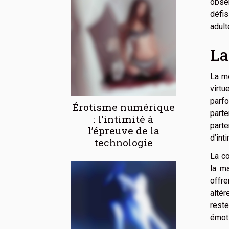
obser
défis
adult
La
La mo
virtu
parfo
Érotisme numérique
part
: l’intimité à
parte
l’épreuve de la
d’int
technologie
La co
la ma
offre
altér
reste
émoti