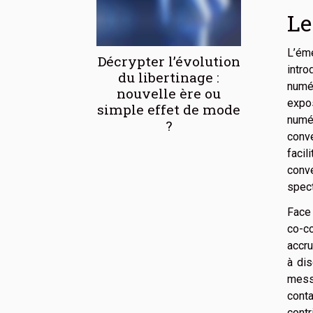
Le
L’ém
Décrypter l’évolution
intro
du libertinage :
numér
nouvelle ère ou
expos
simple effet de mode
numé
?
conve
faci
conv
spec
Face 
co-co
accru
à dis
messa
conta
contr