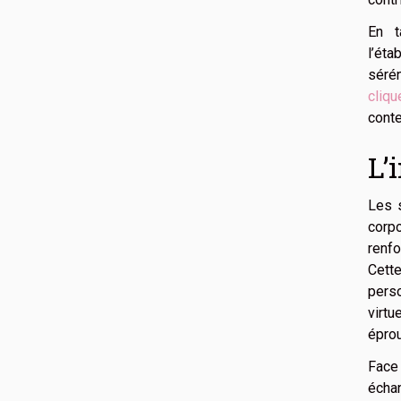
En t
l’ét
sérén
cliq
conte
L’
Les s
corpo
renfo
Cett
perso
virtu
éprou
Face
échan