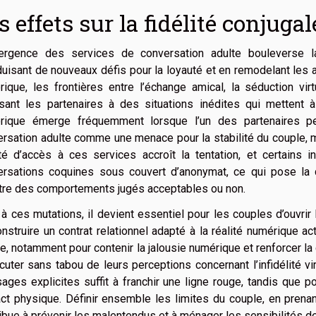
s effets sur la fidélité conjugal
ergence des services de conversation adulte bouleverse l
duisant de nouveaux défis pour la loyauté et en remodelant les 
ique, les frontières entre l’échange amical, la séduction virtue
ant les partenaires à des situations inédites qui mettent à l
rique émerge fréquemment lorsque l’un des partenaires pe
rsation adulte comme une menace pour la stabilité du couple, 
lité d’accès à ces services accroît la tentation, et certains
ersations coquines sous couvert d’anonymat, ce qui pose la q
tre des comportements jugés acceptables ou non.
à ces mutations, il devient essentiel pour les couples d’ouvrir l
nstruire un contrat relationnel adapté à la réalité numérique a
e, notamment pour contenir la jalousie numérique et renforcer la
cuter sans tabou de leurs perceptions concernant l’infidélité vi
ges explicites suffit à franchir une ligne rouge, tandis que po
ct physique. Définir ensemble les limites du couple, en prenant
ibue à prévenir les malentendus et à ménager les sensibilités d