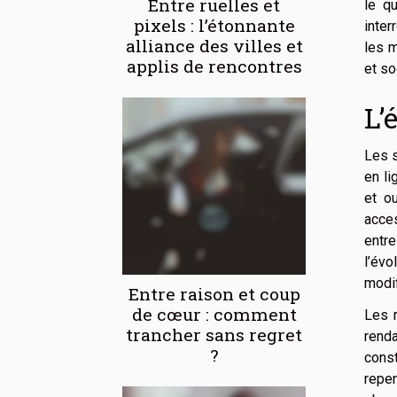
Entre ruelles et
le q
pixels : l’étonnante
inter
alliance des villes et
les m
applis de rencontres
et so
L’
Les s
en li
et ou
acces
entre
l’év
modif
Entre raison et coup
de cœur : comment
Les 
trancher sans regret
rend
?
const
repe