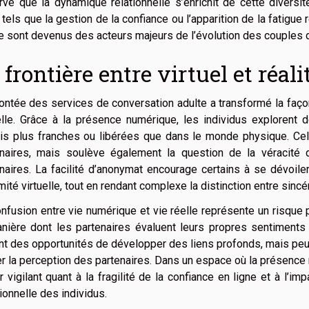
ve que la dynamique relationnelle s’enrichit de cette diversi
 tels que la gestion de la confiance ou l’apparition de la fatigue 
e sont devenus des acteurs majeurs de l’évolution des couples 
 frontière entre virtuel et réali
ntée des services de conversation adulte a transformé la façon d
elle. Grâce à la présence numérique, les individus explorent 
is plus franches ou libérées que dans le monde physique. Cela
enaires, mais soulève également la question de la véracité
naires. La facilité d’anonymat encourage certains à se dévoile
imité virtuelle, tout en rendant complexe la distinction entre sinc
nfusion entre vie numérique et vie réelle représente un risque p
nière dont les partenaires évaluent leurs propres sentiments 
nt des opportunités de développer des liens profonds, mais peuv
er la perception des partenaires. Dans un espace où la présence 
r vigilant quant à la fragilité de la confiance en ligne et à l’im
onnelle des individus.