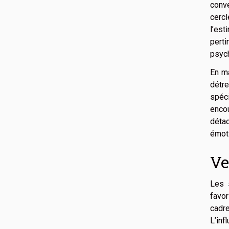
conve
cercl
l’es
perti
psych
En ma
détr
spéc
encou
déta
émoti
Ve
Les 
favor
cadr
L’inf