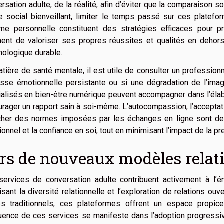
rsation adulte, de la réalité, afin d’éviter que la comparaison 
e social bienveillant, limiter le temps passé sur ces platefor
time personnelle constituent des stratégies efficaces pour pr
nent de valoriser ses propres réussites et qualités en dehors 
ologique durable.
tière de santé mentale, il est utile de consulter un professionn
esse émotionnelle persistante ou si une dégradation de l’im
ialisés en bien-être numérique peuvent accompagner dans l’él
rager un rapport sain à soi-même. L’autocompassion, l’acceptati
cher des normes imposées par les échanges en ligne sont des 
onnel et la confiance en soi, tout en minimisant l’impact de la pr
rs de nouveaux modèles relat
services de conversation adulte contribuent activement à 
isant la diversité relationnelle et l’exploration de relations ou
es traditionnels, ces plateformes offrent un espace propice
luence de ces services se manifeste dans l’adoption progressiv